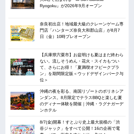
Ryogoku』が2026年9月オープン
奈良初出店！地域最大級のクレーンゲーム専
門店「ハンターズ奈良大和郡山店」が8月7
日（金）10時プレオープン
【兵庫県宍粟市】お盆明けも夏はまだ終わら
ない。流しそうめん・花火・スイカもつい
て、さらにお得！「夏満喫オフピークプラ
ン」を期間限定販＜ウッドデザインパーク与
位＞
沖縄の夜を彩る、南国リゾートのポリネシア
ンダンス。8月限定でテラスBBQと楽しむ夏
のディナー体験を開催｜沖縄・ラグナガーデ
ンホテル
8/7(金)開幕！すとぷり史上最大規模の「渋
谷ジャック」をすべて公開！16の企画で電