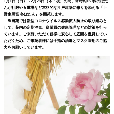
1月1日（日）～2月23日（木・祝）の間、常時約160株のぼた
んが社殿や五重塔など本格的な江戸建築に彩りを添える『上
野東照宮 冬ぼたん』を開苑します。
※当苑では新型コロナウイルス感染拡大防止の取り組みと
して、苑内の定期消毒、従業員の健康管理などの対策を行っ
ています。ご来苑いただく皆様に安心して庭園を鑑賞してい
ただくため、ご来苑者様には手指の消毒とマスク着用のご協
力をお願いしています。