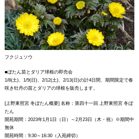
フクジュソウ
■ぼたん苗とダリア球根の即売会
1/8(土)、1/9(日)、2/12(土)、2/13(日)の計4日間、期間限定で春
咲き牡丹の苗とダリアの球根を販売します。
[上野東照宮 冬ぼたん概要] 名称：第四十一回 上野東照宮 冬ぼ
たん
開苑期間：2023年1月1日（日）～2月23日（木・祝）※期間中
無休
開苑時間：9:30～16:30（入苑締切）