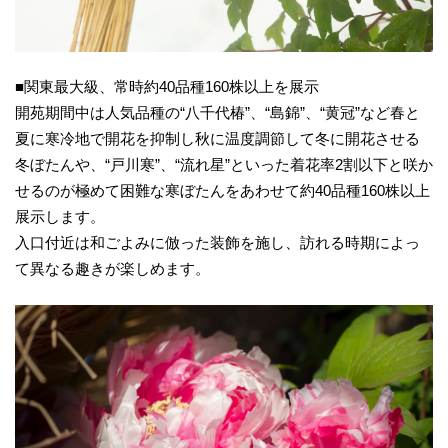
■関東最大級、常時約40品種160株以上を展示
開苑期間中は人気品種の“八千代椿”、“島錦”、“黄冠”など春と
夏に寒冷地で開花を抑制し秋に温度調節して冬に開花させる
冬ぼたんや、“戸川寒”、“流れ星”といった着花率2割以下と咲か
せるのが極めて困難な寒ぼたんをあわせて約40品種160株以上
展示します。
入口付近は和ごよみに倣った装飾を施し、訪れる時期によっ
て異なる趣きが楽しめます。