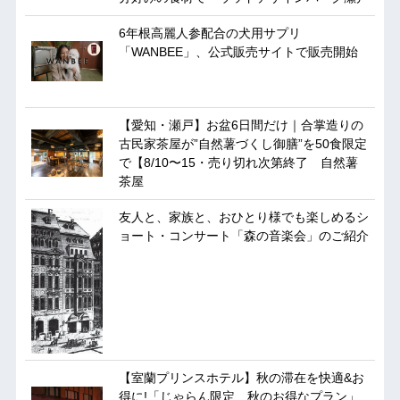
6年根高麗人参配合の犬用サプリ
「WANBEE」、公式販売サイトで販売開始
【愛知・瀬戸】お盆6日間だけ｜合掌造りの
古民家茶屋が”自然薯づくし御膳”を50食限定
で【8/10〜15・売り切れ次第終了 自然薯
茶屋
友人と、家族と、おひとり様でも楽しめるシ
ョート・コンサート「森の音楽会」のご紹介
【室蘭プリンスホテル】秋の滞在を快適&お
得に!「じゃらん限定 秋のお得なプラン」