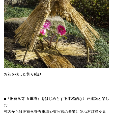
お花を模した飾り結び
■『旧寛永寺 五重塔』をはじめとする本格的な江戸建築と楽し
む
苑内からは旧寛永寺五重塔や東照宮の参道に並ぶ石灯籠を見