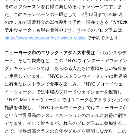
冬のオフシーズンをお得に楽しめるキャンペーンです。ま
た、このキャンペーンの一環として、2月12日まで140軒以上
のホテルで通常料金の23％割引で予約・滞在できる「
NYCホ
テルウィーク
」も現在開催中です。すべてのプログラムは
https://www.nycgo.com/nyc-winter-outing
で予約できます。
ニューヨーク市のエリック・アダムス市長は
「バカンスやデ
ート、そして観光など、この『NYCウィンター・アウティン
グ』キャンペーンでは、あらゆる人たちに素晴らしい特典を
ご用意しています。『NYCレストランウィーク』では世界的
に有名なレストランで食事を楽しみ、『NYCブロードウェ
イ・ウィーク』では本場のブロードウェイショーを鑑賞し、
『NYC Must-Seeウィーク』ではユニークなアトラクションや
施設を体験し、『NYCホテルウィーク』ではニューヨーク市
という世界最高のデスティネーションのホテルにお得に宿泊
できます。そして皆さまがこれらのプログラムに参加するこ
とで、世界最高クラスの文化やグルメを堪能しながら、この