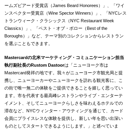
ームズビアード受賞店（James Beard Honorees）」、「ワイ
ンスペクター受賞店（Wine Spector Winners）」、「NYCレス
トランウィーク・クラシックス（NYC Restaurant Week
Classics）」、「ベスト・オブ・ボロー（Best of the
Boroughs）」など、テーマ別のコレクションからレストラン
を選ぶこともできます。
Mastercardの北米マーケティング・コミュニケーション担当
執行副社長のRustom Dastoor
は「ニューヨーク市は
Mastercard発祥の地です。我々がニューヨーク市観光局と提
携し、ニューヨーカーやニューヨークを訪れる観光客に、こ
の街で唯一無二の体験をご提供できることを嬉しく思ってい
ます。市を代表する最高峰レストランやライブ・エンターテ
イメント、そしてニューヨークらしさを味わえるホテルでの
滞在など、NYCウィンター・アウティングを通じて、カード
会員にプライスレスな体験を提供し、新しい年を思い出深い
ものとしてスタートできるようにします。」と述べていま