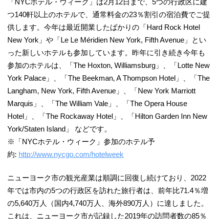
「NYCホテル・ウィーク」は2月12日まで、5つの行政区に建
つ140軒以上のホテルで、通常料金の23％割引の宿泊費でご提
供します。今年は最近開業したばかりの「Hard Rock Hotel
New York」や「Le Le Méridien New York, Fifth Avenue」とい
った新しいホテルも参加しています。昨年に引き続き今年も
参加のホテルは、「The Hoxton, Williamsburg」、「Lotte New
York Palace」、「The Beekman, A Thompson Hotel」、「The
Langham, New York, Fifth Avenue」、「New York Marriott
Marquis」、「The William Vale」、「The Opera House
Hotel」、「The Rockaway Hotel」、「Hilton Garden Inn New
York/Staten Island」 などです。
※「NYCホテル・ウィーク」参加のホテル予
約:
http://www.nycgo.com/hotelweek
ニューヨーク市の観光産業は順調に回復し続けており、2022
年では市内の5つの行政区を訪れた旅行者は、前年比71.4％増
の5,640万人（国内4,740万人、海外890万人）に達しました。
これは、ニューヨーク市が記録した2019年の訪問者数の85％