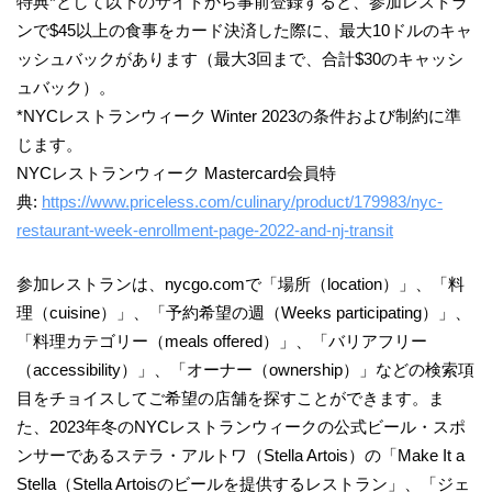
特典*として以下のサイトから事前登録すると、参加レストラ
ンで$45以上の食事をカード決済した際に、最大10ドルのキャ
ッシュバックがあります（最大3回まで、合計$30のキャッシ
ュバック）。
*NYCレストランウィーク Winter 2023の条件および制約に準
じます。
NYCレストランウィーク Mastercard会員特
典:
https://www.priceless.com/culinary/product/179983/nyc-
restaurant-week-enrollment-page-2022-and-nj-transit
参加レストランは、nycgo.comで「場所（location）」、「料
理（cuisine）」、「予約希望の週（Weeks participating）」、
「料理カテゴリー（meals offered）」、「バリアフリー
（accessibility）」、「オーナー（ownership）」などの検索項
目をチョイスしてご希望の店舗を探すことができます。ま
た、2023年冬のNYCレストランウィークの公式ビール・スポ
ンサーであるステラ・アルトワ（Stella Artois）の「Make It a
Stella（Stella Artoisのビールを提供するレストラン」、「ジェ