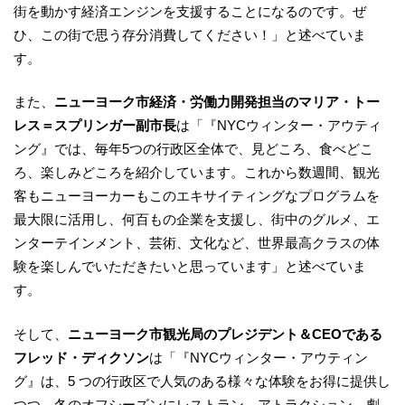
街を動かす経済エンジンを支援することになるのです。ぜ
ひ、この街で思う存分消費してください！」と述べていま
す。
また、
ニューヨーク市経済・労働力開発担当のマリア・トー
レス＝スプリンガー副市長
は「『NYCウィンター・アウティ
ング』では、毎年5つの行政区全体で、見どころ、食べどこ
ろ、楽しみどころを紹介しています。これから数週間、観光
客もニューヨーカーもこのエキサイティングなプログラムを
最大限に活用し、何百もの企業を支援し、街中のグルメ、エ
ンターテインメント、芸術、文化など、世界最高クラスの体
験を楽しんでいただきたいと思っています」と述べていま
す。
そして、
ニューヨーク市観光局のプレジデント＆CEOである
フレッド・ディクソン
は「『NYCウィンター・アウティン
グ』は、5 つの行政区で人気のある様々な体験をお得に提供し
つつ、冬のオフシーズンにレストラン、アトラクション、劇