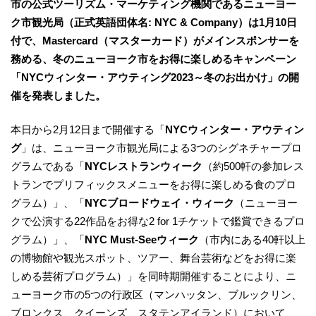
市の公式ツーリズム・マーケティング機関であるニューヨー
ク市観光局（正式英語団体名: NYC & Company）は1月10日
付で、Mastercard（マスターカード）がメインスポンサーを
務める、冬のニューヨーク市をお得に楽しめるキャンペーン
「NYCウィンター・アウティング2023～冬のお出かけ」の開
催を発表しました。
本日から2月12日まで開催する「
NYCウィンター・アウティン
グ
」は、ニューヨーク市観光局による3つのシグネチャープロ
グラムである「
NYCレストランウィーク
（約500軒の参加レス
トランでプリフィックスメニューをお得に楽しめる食のプロ
グラム）」、「
NYCブロードウェイ・ウィーク
（ニューヨー
クで公演する22作品をお得な2 for 1チケットで鑑賞できるプロ
グラム）」、「
NYC Must-Seeウィーク
（市内にある40軒以上
の博物館や観光スポット、ツアー、舞台芸術などをお得に楽
しめる芸術プログラム）」を同時期開催することにより、ニ
ューヨーク市の5つの行政区（マンハッタン、ブルックリン、
ブロンクス、クイーンズ、スタテンアイランド）において、