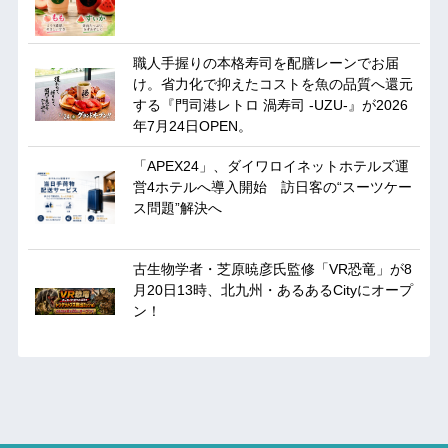
職人手握りの本格寿司を配膳レーンでお届
け。省力化で抑えたコストを魚の品質へ還元
する『門司港レトロ 渦寿司 -UZU-』が2026
年7月24日OPEN。
「APEX24」、ダイワロイネットホテルズ運
営4ホテルへ導入開始 訪日客の“スーツケー
ス問題”解決へ
古生物学者・芝原暁彦氏監修「VR恐竜」が8
月20日13時、北九州・あるあるCityにオープ
ン！