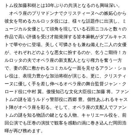
トム役加藤和樹とは10年ぶりの共演となるのも興味深い。
オペラ座のプリマドンナでクリスティーヌへの嫉妬心から
彼女を苛めるカルロッタ役には、様々な話題作に出演し、ミ
ュージカル女優として頭角を現している石田ニコルと数々の
作品で高い評価を受け才能発揮する皆本麻帆がダブルキャス
トで華やかに登場。美しく可憐さをも兼ね備えた二人の女優
が、それぞれどのような悪女に扮するのか、乞うご期待！カ
ルロッタの夫でオペラ座の新支配人となり権力を奮う一方
で、妻の尻に敷かれるコミカルな一面を見せるアラン・ショ
レ役は、表現力豊かな加治将樹が演じる。更に、クリスティ
ーヌに優しく手を差し伸べるオペラ座の舞台監督ジャン・ク
ロード役に中村 翼。傲慢知己な文化大臣役に加藤 将。ファン
トムの謎を追うルドゥ警部役に西郷 豊。個性あふれるキャス
ト陣がオペラ座を彩る。そして、オペラ座の支配人でファン
トムの謎を知る物語の鍵となる人物、キャリエール役を、前
回公演でも圧巻の演技で観客を感動の渦に巻き込んだ岡田浩
暉が再び務めます。