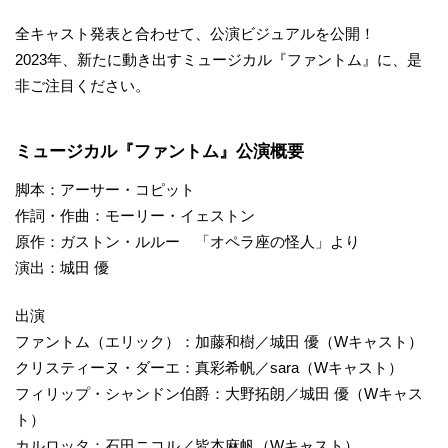
全キャスト発表と合わせて、公演ビジュアルを公開！
2023年、新たに動き出すミュージカル『ファントム』に、是
非ご注目ください。
ミュージカル『ファントム』公演概要
脚本：アーサー・コピット
作詞・作曲：モーリー・イェストン
原作：ガストン・ルルー 「オペラ座の怪人」より
演出：城田 優
出演
ファントム（エリック）：加藤和樹／城田 優（Wキャスト）
クリスティーヌ・ダーエ：真彩希帆／sara（Wキャスト）
フィリップ・シャンドン伯爵：大野拓朗／城田 優（Wキャス
ト）
カルロッタ：石田ニコル／皆本麻帆（Wキャスト）