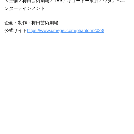
＜主催＞梅田芸術劇場／TBS／キョードー東京／ワタナベエ
ンターテインメント
企画・制作：梅田芸術劇場
公式サイト
https://www.umegei.com/phantom2023/