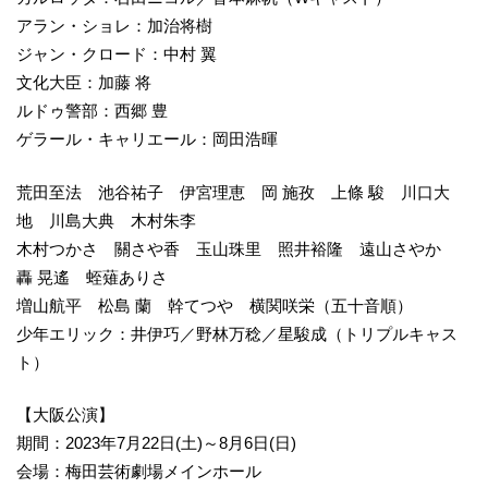
アラン・ショレ：加治将樹
ジャン・クロード：中村 翼
文化大臣：加藤 将
ルドゥ警部：西郷 豊
ゲラール・キャリエール：岡田浩暉
荒田至法 池谷祐子 伊宮理恵 岡 施孜 上條 駿 川口大
地 川島大典 木村朱李
木村つかさ 關さや香 玉山珠里 照井裕隆 遠山さやか
轟 晃遙 蛭薙ありさ
増山航平 松島 蘭 幹てつや 横関咲栄（五十音順）
少年エリック：井伊巧／野林万稔／星駿成（トリプルキャス
ト）
【大阪公演】
期間：2023年7月22日(土)～8月6日(日)
会場：梅田芸術劇場メインホール