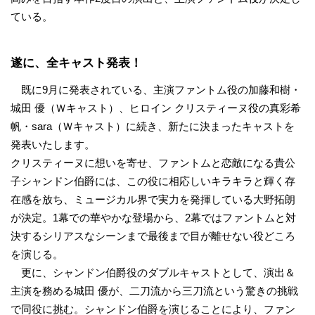
ている。
遂に、全キャスト発表！
既に9月に発表されている、主演ファントム役の加藤和樹・
城田 優（Ｗキャスト）、ヒロイン クリスティーヌ役の真彩希
帆・sara（Ｗキャスト）に続き、新たに決まったキャストを
発表いたします。
クリスティーヌに想いを寄せ、ファントムと恋敵になる貴公
子シャンドン伯爵には、この役に相応しいキラキラと輝く存
在感を放ち、ミュージカル界で実力を発揮している大野拓朗
が決定。1幕での華やかな登場から、2幕ではファントムと対
決するシリアスなシーンまで最後まで目が離せない役どころ
を演じる。
更に、シャンドン伯爵役のダブルキャストとして、演出＆
主演を務める城田 優が、二刀流から三刀流という驚きの挑戦
で同役に挑む。シャンドン伯爵を演じることにより、ファン