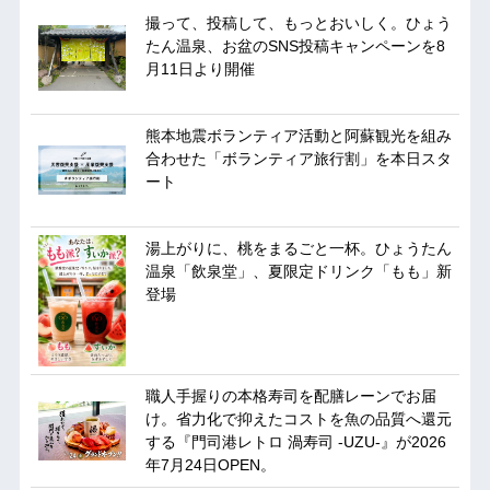
撮って、投稿して、もっとおいしく。ひょう
たん温泉、お盆のSNS投稿キャンペーンを8
月11日より開催
熊本地震ボランティア活動と阿蘇観光を組み
合わせた「ボランティア旅行割」を本日スタ
ート
湯上がりに、桃をまるごと一杯。ひょうたん
温泉「飲泉堂」、夏限定ドリンク「もも」新
登場
職人手握りの本格寿司を配膳レーンでお届
け。省力化で抑えたコストを魚の品質へ還元
する『門司港レトロ 渦寿司 -UZU-』が2026
年7月24日OPEN。