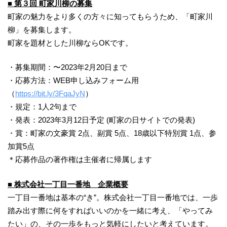
■ 第３回 町家川柳の募集
町家の魅力をより多くの方々に知ってもらうため、「町家川
柳」を募集します。
町家を題材とした川柳ならOKです。
・募集期間：〜2023年2月20日まで
・応募方法：WEB申し込みフォーム用
（
https://bit.ly/3FqaJyN
）
・規定：1人2句まで
・発表：2023年3月12日予定 (町家の日サイトでの発表)
・賞：町家の文豪賞 2点、副賞 5点、18歳以下特別賞 1点、参
加賞5点
＊応募作品の著作権は主催者に帰属します
■ 株式会社一丁目一番地 企業概要
一丁目一番地は基本の“き”。株式会社一丁目一番地では、一歩
踏み出す際に何をすればいいのかを一緒に考え、「やってみ
たい」の、その一歩をもっと気軽にしたいと考えています。