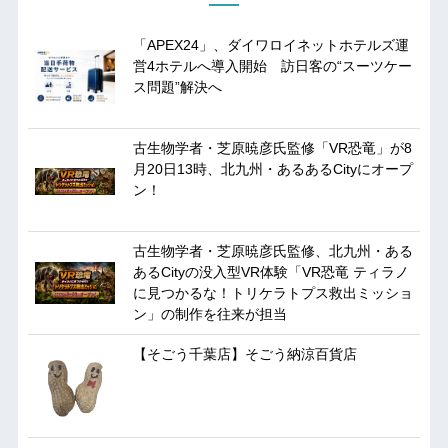
「APEX24」、ダイワロイネットホテルズ運
営4ホテルへ導入開始 訪日客の“スーツケー
ス問題”解決へ
古生物学者・芝原暁彦氏監修「VR恐竜」が8
月20日13時、北九州・あるあるCityにオープ
ン！
古生物学者・芝原暁彦氏監修、北九州・ある
あるCityの没入型VR体験「VR恐竜 ティラノ
に見つかるな！トリケラトプス救出ミッショ
ン」の制作を往来が担当
【そごう千葉店】そごう納涼百貨店