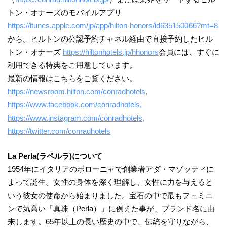
トン・オナーズのモバイルアプリ
https://itunes.apple.com/jp/app/hilton-honors/id635150066?mt=8
から。ヒルトンの公認予約チャネル経由で直接予約したヒル
トン・オナーズ
https://hiltonhotels.jp/hhonors
会員には、すぐに
利用できる特典をご用意しています。
最新の情報はこちらをご覧ください。
https://newsroom.hilton.com/conradhotels,
https://www.facebook.com/conradhotels,
https://www.instagram.com/conradhotels,
https://twitter.com/conradhotels
La Perla(ラペルラ)について
1954年にイタリアのボローニャで創業者アダ・マゾッティに
よって誕生。女性の身体を深く理解し、女性に力を与えると
いう彼女の使命から始まりました。宝石の中で最もフェミニ
ンで気高い「真珠（Perla）」に例えた事が、ブランド名に由
来します。65年以上の長い歴史の中で、伝統を守りながら、