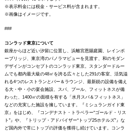
※表示料金には税金・サービス料が含まれます。
※画像はイメージです。
###
コンラッド東京について
銀座からほど近い汐留に位置し、浜離宮恩賜庭園、レインボ
ーブリッジ、東京湾のパノラマビューを見渡す、和のモダン
デザインがコンセプトのコンラッド東京。スタンダードルー
ムでも都内最大級の48㎡を誇る広々とした291の客室、活気溢
れる4つのレストランとバー＆ラウンジ、最新鋭の設備を備え
る大・中・小の宴会施設、スパ、プール、フィットネスが備
わった、1400㎡の面積を有する「水月スパ＆フィットネス」
などの充実した施設を擁しています。『ミシュランガイド東
京』をはじめ、『コンデナスト・トラベラー“ゴールド・リス
ト”』や、『トリップ・アドバイザー“トップ25ホテルズ”』な
ど国内外で常にトップの評価を獲得し続けています。コンラ