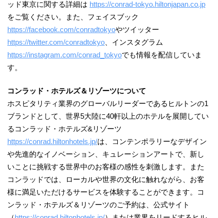
ッド東京に関する詳細は
https://conrad-tokyo.hiltonjapan.co.jp
をご覧ください。また、フェイスブック
https://facebook.com/conradtokyo
やツイッター
https://twitter.com/conradtokyo
、インスタグラム
https://instagram.com/conrad_tokyo
でも情報を配信していま
す。
コンラッド・ホテルズ＆リゾーツについて
ホスピタリティ業界のグローバルリーダーであるヒルトンの1
ブランドとして、世界5大陸に40軒以上のホテルを展開してい
るコンラッド・ホテルズ&リゾーツ
https://conrad.hiltonhotels.jp/
は、コンテンポラリーなデザイン
や先進的なイノベーション、キュレーションアートで、新し
いことに挑戦する世界中のお客様の感性を刺激します。また
コンラッドでは、ローカルや世界の文化に触れながら、お客
様に満足いただけるサービスを体験することができます。コ
ンラッド・ホテルズ＆リゾーツのご予約は、公式サイト
（
https://conrad.hiltonhotels.jp/
）または業界をリードするヒル