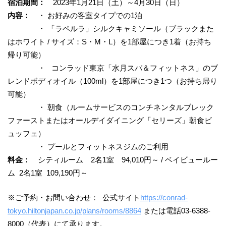
宿泊期間：
2023年1月21日（土）～4月30日（日）
内容：
・ お好みの客室タイプでの1泊
・ 「ラペルラ」シルクキャミソール（ブラックまた
はホワイト / サイズ：S・M・L）を1部屋につき1着（お持ち
帰り可能）
・ コンラッド東京「水月スパ＆フィットネス」のブ
レンドボディオイル（100ml）を1部屋につき1つ（お持ち帰り
可能）
・ 朝食（ルームサービスのコンチネンタルブレック
ファーストまたはオールデイダイニング「セリーズ」朝食ビ
ュッフェ）
・ プールとフィットネスジムのご利用
料金：
シティルーム 2名1室 94,010円～ / ベイビュールー
ム 2名1室 109,190円～
※ご予約・お問い合わせ： 公式サイト
https://conrad-
tokyo.hiltonjapan.co.jp/plans/rooms/8864
または電話03-6388-
8000（代表）にて承ります。