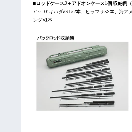
■ロッドケースJ＋アドオンケース1個 収納例
7’～10′ キハダ/GT×2本、ヒラマサ×2本、
ング×1本