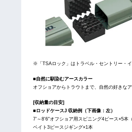
※「TSAロック」はトラベル・セントリー・
■自然に馴染むアースカラー
オフショアからトラウトまで、自然の好きなア
[収納量の目安]
■ロッドケースJ 収納例（下画像：左）
7’～8’6″オフショア用スピニング4ピース×5
ベイト3ピースジギング×1本