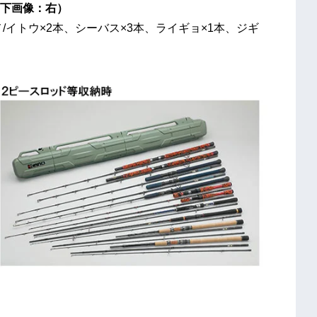
（下画像：右）
海アメ/イトウ×2本、シーバス×3本、ライギョ×1本、ジギ