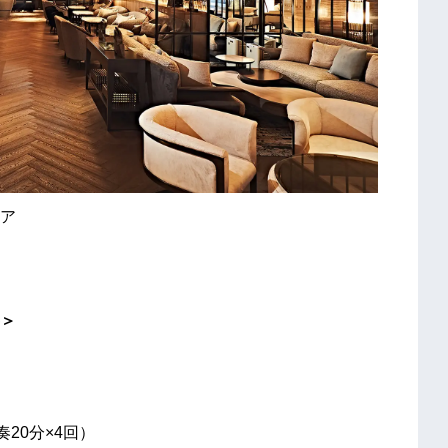
ア
要＞
0分×4回）