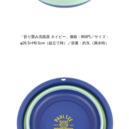
「折り畳み洗面器 ネイビー」価格：869円／サイズ：
φ26.5×H9.5cm（組立て時）／容量：約3L（満水時）