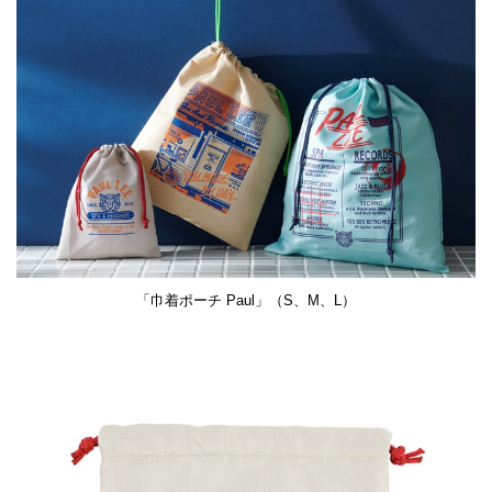
「巾着ポーチ Paul」（S、M、L）