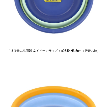
「折り畳み洗面器 ネイビー」サイズ：φ26.5×H3.5cm（折畳み時）