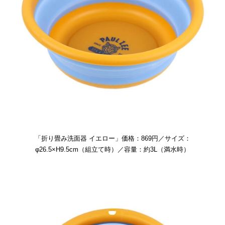
「折り畳み洗面器 イエロー」価格：869円／サイズ：
φ26.5×H9.5cm（組立て時）／容量：約3L（満水時）