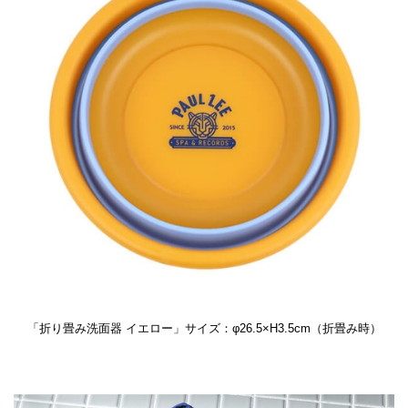
「折り畳み洗面器 イエロー」サイズ：φ26.5×H3.5cm（折畳み時）