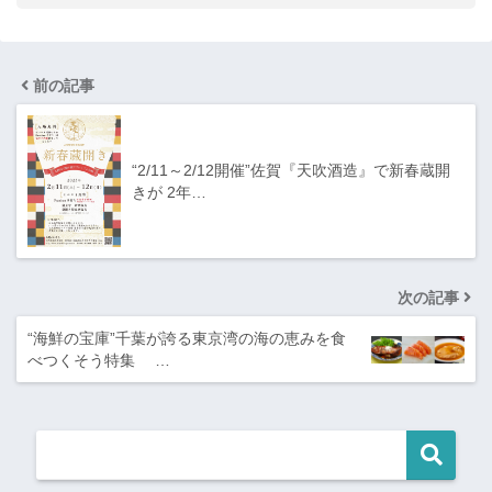
前の記事
“2/11～2/12開催”佐賀『天吹酒造』で新春蔵開
きが 2年…
次の記事
“海鮮の宝庫”千葉が誇る東京湾の海の恵みを食
べつくそう特集 …