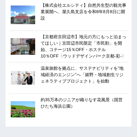
【株式会社エルシティ】自然共生型の観光事
業展開へ、屋久島支店を令和8年8月8日に開
設
【京都府京田辺市】地元の方にもっと泊まっ
てほしい｜京田辺市民限定「市民割」を開
始、コテージ15％OFF・ホステル
10％OFF〈ウッドデザインパーク京都-彩-〉
温泉旅館を拠点に、サステナビリティを”地
域経済のエンジン”へ「嬉野・地域創生リジ
ェネラティブプロジェクト」を始動
約35万本のジニアが織りなす花風景（国営
ひたち海浜公園）