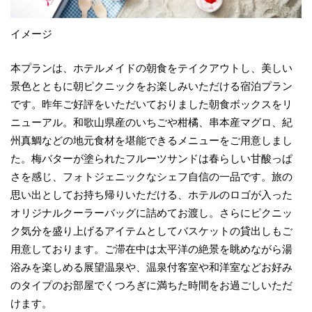
イメージ
本プランは、ホテルメイドの朝食をテイクアウトし、美しい
景色とともに朝ピクニックをお楽しみいただける宿泊プラン
です。昨年ご好評をいただいておりました朝食ボックスをリ
ニューアル。和歌山県産のいちごや柑橘、串本産マグロ、紀
州真鯛などの地元食材を堪能できるメニューをご用意しまし
た。梅バターが塗られたフルーツサンドは春らしい甘酸っぱ
さを感じ、フォトジェニックなシェフ自信の一品です。旅の
思い出としてお持ち帰りいただける、ホテルのロゴが入った
オリジナルクーラーバッグに詰めてお渡し。さらにピクニッ
ク気分を盛り上げるアイテムとしてバスケットの貸出しもご
用意しております。ご滞在中は太平洋の絶景を眺めながら湯
浴みを楽しめる展望温泉や、温泉付客室や和洋室などお好み
のタイプのお部屋でくつろぎに満ちた時間をお過ごしいただ
けます。