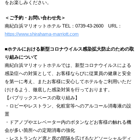
をお楽しみください。
＜ご予約・
お問い合わせ先
＞
南紀白浜マリオットホテル TEL：0739-43-2600 URL：
https://www.shirahama-marriott.com
■ホテルにおける
新型
コロナウイルス
感染拡大防止
のための
取
り
組
みについて
南紀白浜マリオットホテルでは、新型コロナウイルスによる
感染症への対策として、お客様ならびに従業員の健康と安全
を第一に考え、またお客様に安心してホテルをご利用いただ
けけるよう、徹底した感染対策を行っております。
【パブリックスペースの取り組み】
・ロビーやレストラン、化粧室等へのアルコール消毒液の設
置
・ドアノブやエレベーター内のボタンなどお客様の触れる機
会が多い箇所への定期消毒の強化
・レストランなど席と席の間隔を広げるなどソーシャルディ