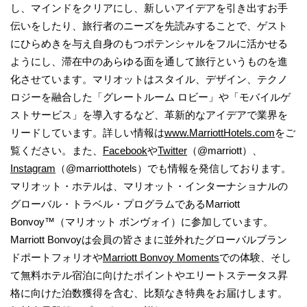
し、マインドをクリアにし、新しいアイデアを引き出すお手
伝いをしたり、旅行者のニーズを先読みすることで、ゲスト
にひらめきを与え自身のもつポテンシャルをフルに活かせる
ようにし、滞在中のあらゆる面を通して旅行というものを進
化させています。マリオットはスタイル、デザイン、テクノ
ロジーを融合した「グレートルーム ロビー」や「モバイルゲ
ストサービス」を導入するなど、革新的なアイデアで業界を
リードしています。詳しい情報は
www.MarriottHotels.com
をご
覧ください。また、
Facebook
や
Twitter
（@marriott）、
Instagram
（@marriotthotels）でも情報を発信しております。
マリオット・ホテルは、マリオット・インターナショナルの
グローバル・トラベル・プログラムであるMarriott
Bonvoy™（マリオット ボンヴォイ）に参加しています。
Marriott Bonvoyは会員の皆さまに並外れたグローバルブラン
ドポートフォリオや
Marriott Bonvoy Moments
での体験、そし
て無料ホテル宿泊に向けたポイントやエリートステータス昇
格に向けた泊数獲得を含む、比類なき特典をお届けします。