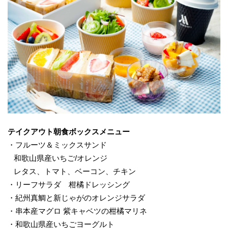
テイクアウト
朝食
ボックス
メニュー
・フルーツ＆ミックスサンド
和歌山県産いちご/オレンジ
レタス、トマト、ベーコン、チキン
・リーフサラダ 柑橘ドレッシング
・紀州真鯛と新じゃがのオレンジサラダ
・串本産マグロ 紫キャベツの柑橘マリネ
・和歌山県産いちごヨーグルト