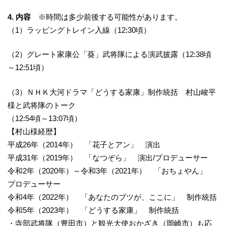
4. 内容
※時間は多少前後する可能性があります。
（1）ラッピングトレイン入線（12:30頃）
（2）グレート家康公「葵」武将隊による演武披露（12:38頃
～12:51頃）
（3）ＮＨＫ大河ドラマ「どうする家康」制作統括 村山峻平
様と武将隊のトーク
（12:54頃～13:07頃）
【村山様経歴】
平成26年（2014年） 「花子とアン」 演出
平成31年（2019年） 「なつぞら」 演出/プロデューサー
令和2年（2020年）～令和3年（2021年） 「おちょやん」
プロデューサー
令和4年（2022年） 「あなたのブツが、ここに」 制作統括
令和5年（2023年） 「どうする家康」 制作統括
・寺部武将隊（豊田市）と観光大使おかざき（岡崎市）も応