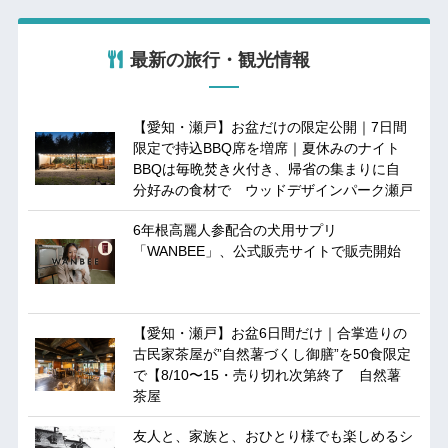
最新の旅行・観光情報
【愛知・瀬戸】お盆だけの限定公開｜7日間
限定で持込BBQ席を増席｜夏休みのナイト
BBQは毎晩焚き火付き、帰省の集まりに自
分好みの食材で ウッドデザインパーク瀬戸
6年根高麗人参配合の犬用サプリ
「WANBEE」、公式販売サイトで販売開始
【愛知・瀬戸】お盆6日間だけ｜合掌造りの
古民家茶屋が”自然薯づくし御膳”を50食限定
で【8/10〜15・売り切れ次第終了 自然薯
茶屋
友人と、家族と、おひとり様でも楽しめるシ