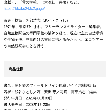
出版）、『骨の学校』（木魂社、共著）など。
https://ikkaku24.fc2.page/
編集・執筆：阿部浩志（あべ・こうし）
1974年、東京都生まれ。フリーランスのライター・編集者。
自然生物関係の専門学校の講師を経て、現在は主に自然環境
や生物全般、児童向けの書籍に携わるかたわら、エコツアー
や自然観察会などを行う。
商品仕様
書名：哺乳類のフィールドサイン観察ガイド 増補改訂版
著者：熊谷さとし／著 安田 守／写真 阿部浩志／編集
発行年月日：2023年00月00日
書店発売日：2023年1月20日