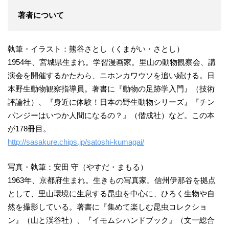
著者について
執筆・イラスト：熊谷さとし（くまがい・さとし）
1954年、宮城県生まれ。学習漫画家。里山の動物観察会、講
演会を開催するかたわら、ニホンカワウソを追い続ける。日
本野生動物観察指導員。著書に『動物の足跡学入門』（技術
評論社）、『身近に体験！日本の野生動物シリーズ』『チン
パンジーはいつか人間になるの？』（偕成社）など。この本
が178冊目。
http://sasakure.chips.jp/satoshi-kumagai/
写真・執筆：安田 守（やすだ・まもる）
1963年、京都府生まれ。生きもの写真家。信州伊那谷を拠点
として、里山環境に生息する昆虫を中心に、ひろく生物や自
然を撮影している。著書に『集めて楽しむ昆虫コレクショ
ン』（山と渓谷社）、『イモムシハンドブック』（文一総合