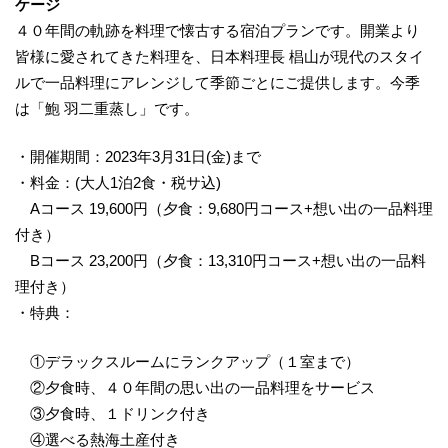
ケージ
４０年間の軌跡を料理で懐古する宿泊プランです。開業より
皆様に愛されてきた料理を、日本料理長 椙山が現代のスタイ
ルで一品料理にアレンジして季節ごとにご提供します。今季
は「鮑 羽二重蒸し」です。
・開催期間：2023年3月31日(金)まで
・料金：(大人1泊2食・税サ込)
Aコース 19,600円（夕食：9,680円コース+想い出の一品料理
付き）
Bコース 23,200円（夕食：13,310円コース+想い出の一品料
理付き）
・特典：
①デラックスルームにランクアップ（１室まで）
②夕食時、４０年間の思い出の一品料理をサービス
③夕食時、１ドリンク付き
④選べる熱海土産付き