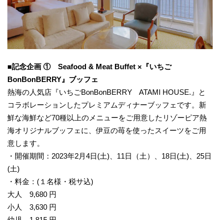
■記念
企画
①
S
eafood & Meat Buffet
×『いちご
B
onBonBERRY
』
ブッフェ
熱海の人気店『いちごBonBonBERRY ATAMI HOUSE.』と
コラボレーションしたプレミアムディナーブッフェです。新
鮮な海鮮など70種以上のメニューをご用意したリゾーピア熱
海オリジナルブッフェに、伊豆の苺を使ったスイーツをご用
意します。
・開催期間：2023年2月4日(土)、11日（土）、18日(土)、25日
(土)
・料金：(１名様・税サ込)
大人 9,680 円
小人 3,630 円
幼児 1,815 円