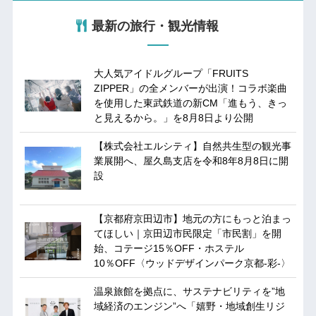
最新の旅行・観光情報
大人気アイドルグループ「FRUITS
ZIPPER」の全メンバーが出演！コラボ楽曲
を使用した東武鉄道の新CM「進もう、きっ
と見えるから。」を8月8日より公開
【株式会社エルシティ】自然共生型の観光事
業展開へ、屋久島支店を令和8年8月8日に開
設
【京都府京田辺市】地元の方にもっと泊まっ
てほしい｜京田辺市民限定「市民割」を開
始、コテージ15％OFF・ホステル
10％OFF〈ウッドデザインパーク京都-彩-〉
温泉旅館を拠点に、サステナビリティを”地
域経済のエンジン”へ「嬉野・地域創生リジ