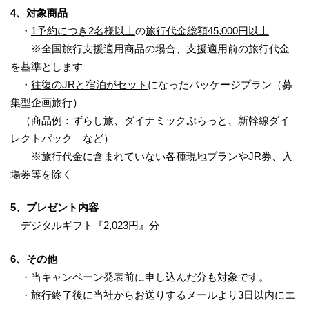
4
、
対象商品
・
1
予約につき
2
名様以上
の
旅行代金総額
45
,
000
円以上
※全国旅行支援適用商品の場合、支援適用前の旅行代金
を基準とします
・
往復の
JR
と宿泊がセット
になったパッケージプラン（募
集型企画旅行）
（商品例：ずらし旅、ダイナミックぷらっと、新幹線ダイ
レクトパック など）
※旅行代金に含まれていない各種現地プランやJR券、入
場券等を除く
5、
プレゼント内容
デジタルギフト『2,023円』分
6
、
その他
・当キャンペーン発表前に申し込んだ分も対象です。
・旅行終了後に当社からお送りするメールより3日以内にエ