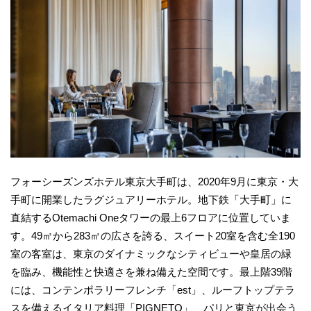
フォーシーズンズホテル東京大手町は、2020年9月に東京・大
手町に開業したラグジュアリーホテル。地下鉄「大手町」に
直結するOtemachi Oneタワーの最上6フロアに位置していま
す。49㎡から283㎡の広さを誇る、スイート20室を含む全190
室の客室は、東京のダイナミックなシティビューや皇居の緑
を臨み、機能性と快適さを兼ね備えた空間です。最上階39階
には、コンテンポラリーフレンチ「est」、ルーフトップテラ
スを備えるイタリア料理「PIGNETO」、パリと東京が出会う