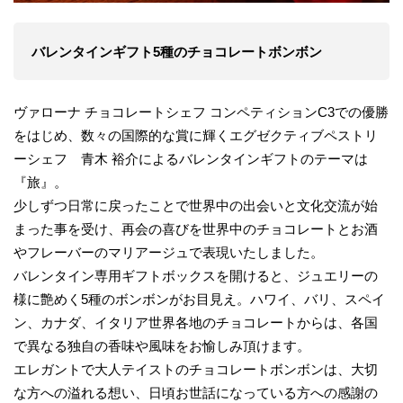
バレンタインギフト5種のチョコレートボンボン
ヴァローナ チョコレートシェフ コンペティションC3での優勝
をはじめ、数々の国際的な賞に輝くエグゼクティブペストリ
ーシェフ 青木 裕介によるバレンタインギフトのテーマは
『旅』。
少しずつ日常に戻ったことで世界中の出会いと文化交流が始
まった事を受け、再会の喜びを世界中のチョコレートとお酒
やフレーバーのマリアージュで表現いたしました。
バレンタイン専用ギフトボックスを開けると、ジュエリーの
様に艶めく5種のボンボンがお目見え。ハワイ、バリ、スペイ
ン、カナダ、イタリア世界各地のチョコレートからは、各国
で異なる独自の香味や風味をお愉しみ頂けます。
エレガントで大人テイストのチョコレートボンボンは、大切
な方への溢れる想い、日頃お世話になっている方への感謝の