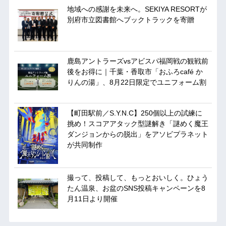
地域への感謝を未来へ。SEKIYA RESORTが
別府市立図書館へブックトラックを寄贈
鹿島アントラーズvsアビスパ福岡戦の観戦前
後をお得に｜千葉・香取市「おふろcafé か
りんの湯」、8月22日限定でユニフォーム割
【町田駅前／S.Y.N.C】250個以上の試練に
挑め！スコアアタック型謎解き「謎めく魔王
ダンジョンからの脱出」をアソビプラネット
が共同制作
撮って、投稿して、もっとおいしく。ひょう
たん温泉、お盆のSNS投稿キャンペーンを8
月11日より開催