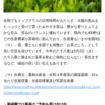
全国でもトップクラスの日照時間がもたらす、太陽の恵みを
たっぷりと受けて育ったみやざき茶は、豊かな香りとふくよ
かな甘み、苦みのバランスに優れています。県内でも400軒ほ
どの生産農家が茶栽培に励んでおり、生産量もいまや全国4位
（※）。質、量ともに全国でも有数の「お茶どころ」として
高い注目を浴びています。今年の八十八夜は5月2日（火）。
八十八夜に摘まれた新茶を飲むと病気にならない・長生きす
るなど、縁起の良い言い伝えもあります。
（※）出典元：農林水産省：令和４年産茶の摘採面積、10ａ
当たり生葉収量、生葉収穫量及び荒茶生産量
https://www.maff.go.jp/j/tokei/kouhyou/sakumotu/sakkyou_kom
e/attach/pdf/index-9.pdf
・新緑園では新茶のご予約を受け付け中