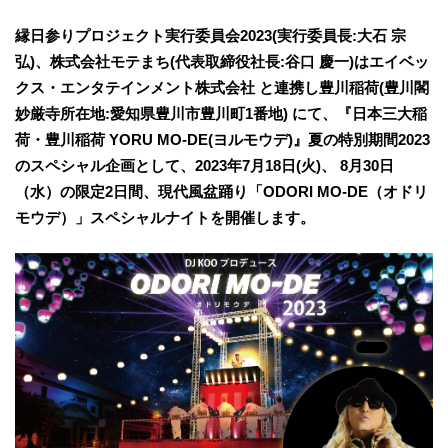
縁日参りプロジェクト実行委員会2023(実行委員長:大石 宗
弘)、株式会社モテまち(代表取締役社長:谷口 慶一)はエイベッ
クス・エンタテインメント株式会社 と連携し豊川稲荷(豊川閣
妙厳寺所在地:愛知県豊川市豊川町1番地) にて、『日本三大稲
荷・豊川稲荷 YORU MO-DE(ヨルモウデ)』夏の特別期間2023
のスペシャル企画として、2023年7月18日(火)、 8月30日
（水）の限定2日間、現代風盆踊り「ODORI MO-DE（オドリ
モウデ）」スペシャルナイトを開催します。