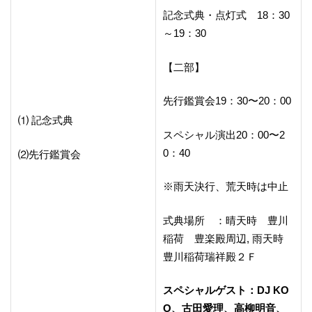
記念式典・点灯式 18：30
～19：30
【二部】
先行鑑賞会19：30〜20：00
⑴ 記念式典
スペシャル演出20：00〜2
0：40
⑵先行鑑賞会
※雨天決行、荒天時は中止
式典場所 ：晴天時 豊川
稲荷 豊楽殿周辺, 雨天時
豊川稲荷瑞祥殿２Ｆ
スペシャルゲスト：DJ KO
O、古田愛理、高柳明音、