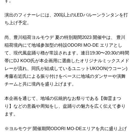
す。
演出のフィナーレには、200以上のLEDバルーンランタンを打
ち上げ予定。
尚、豊川稲荷ヨルモウデ 夏の特別期間2023 開催中は、 豊川
稲荷境内にて地域参加型の特設ODORI MO-DE エリアとし
て、現代風盆踊り櫓が常設されます。連日19:30〜20:30の時間
帯にDJ KOO氏が本企画用に選曲したオリジナルミックスメド
レーが流れ、同氏が結成しているユニットUKOON(ウコーン)
考藤右近氏による振り付けをベースに地域のダンサーや演舞
チームと共に境内を盛り上げます。
本企画を通じて、地域の伝統的なお祭りである【御霊まつ
り】などの意義や周知をし、盆踊りの魅力を広く伝えて参り
ます。
※ヨルモウデ 開催期間ODORI MO-DEエリアを共に盛り上げ