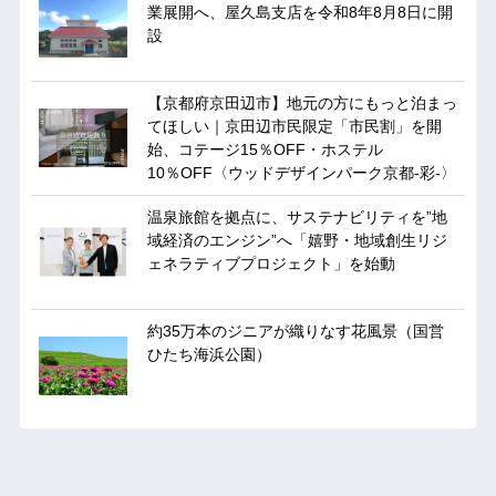
業展開へ、屋久島支店を令和8年8月8日に開
設
【京都府京田辺市】地元の方にもっと泊まっ
てほしい｜京田辺市民限定「市民割」を開
始、コテージ15％OFF・ホステル
10％OFF〈ウッドデザインパーク京都-彩-〉
温泉旅館を拠点に、サステナビリティを”地
域経済のエンジン”へ「嬉野・地域創生リジ
ェネラティブプロジェクト」を始動
約35万本のジニアが織りなす花風景（国営
ひたち海浜公園）