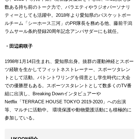
数ある持ち前のトーク力で、バラエティやラジオパーソナリ
ティーとしても活躍中。2018年より愛知県のバスケットボー
ルチーム「シーホース三河」のPR隊長を務める他、藤前干潟
ラムサール条約登録20周年記念アンバサダーにも就任。
・田辺莉咲子
1998年1月14日生まれ、愛知県出身。抜群の運動神経とスポー
ツ経験を生かしてフィットネストレーナー、スポーツタレン
トとして活動。バトントワリングを得意とし学生時代に大会
での優勝歴もある。スポーツスタレントとして数多くのTV番
組に出演し、Breaking Downインタビュアーや
Netflix「TERRACE HOUSE TOKYO 2019-2020」への出演
等、マルチに活動中。 環境保護や動物愛護活動にも積極的に
参加している。
UKOON紹介