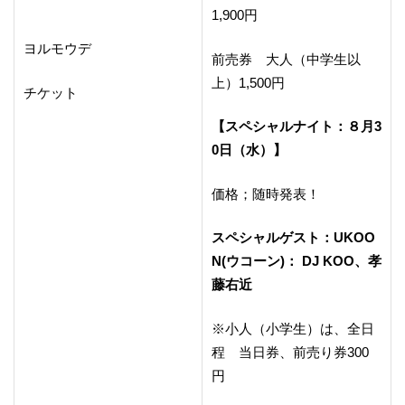
1,900円
ヨルモウデ
前売券 大人（中学生以
上）1,500円
チケット
【スペシャルナイト：８月3
0日（水）】
価格；随時発表！
スペシャルゲスト：UKOO
N(ウコーン)： DJ KOO、孝
藤右近
※小人（小学生）は、全日
程 当日券、前売り券300
円