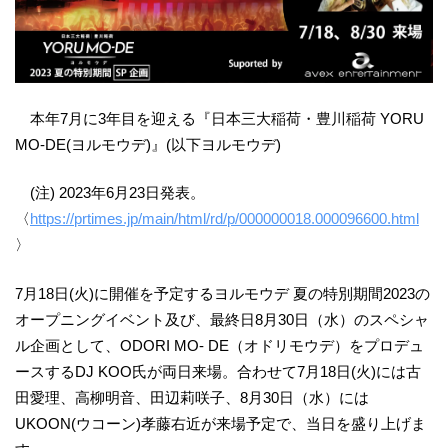
本年7月に3年目を迎える『日本三大稲荷・豊川稲荷 YORU
MO-DE(ヨルモウデ)』(以下ヨルモウデ)
(注) 2023年6月23日発表。
〈
https://prtimes.jp/main/html/rd/p/000000018.000096600.html
〉
7月18日(火)に開催を予定するヨルモウデ 夏の特別期間2023の
オープニングイベント及び、最終日8月30日（水）のスペシャ
ル企画として、ODORI MO- DE（オドリモウデ）をプロデュ
ースするDJ KOO氏が両日来場。合わせて7月18日(火)には古
田愛理、高柳明音、田辺莉咲子、8月30日（水）には
UKOON(ウコーン)孝藤右近が来場予定で、当日を盛り上げま