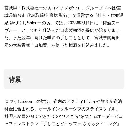
宮城県「株式会社一の坊（イチノボウ）」グループ（本社/宮
城県仙台市 代表取締役 髙橋 弘行）が運営する「仙台・作並温
泉 ゆづくしSalon一の坊」では、2023年7月1日に「梅酒ヌー
ヴォー」として昨年仕込んだ自家製梅酒の提供が始まりまし
た。また翌年に向けた季節の手しごととして、宮城県南角田
産の大粒青梅「白加賀」を使った梅酒を仕込みました。
背景
ゆづくしSalon一の坊は、宿内のアクティビティや飲食が宿泊
料金に含まれる、オールインクルーシブのステイスタイル。
料理人が目の前でできたての“ひとさら”をつくるオーダービュ
ッフェレストラン「手しごとビュッフェ さくらダイニング」