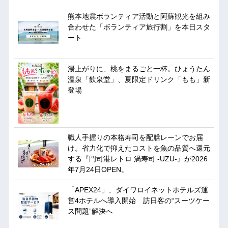
熊本地震ボランティア活動と阿蘇観光を組み
合わせた「ボランティア旅行割」を本日スタ
ート
湯上がりに、桃をまるごと一杯。ひょうたん
温泉「飲泉堂」、夏限定ドリンク「もも」新
登場
職人手握りの本格寿司を配膳レーンでお届
け。省力化で抑えたコストを魚の品質へ還元
する『門司港レトロ 渦寿司 -UZU-』が2026
年7月24日OPEN。
「APEX24」、ダイワロイネットホテルズ運
営4ホテルへ導入開始 訪日客の“スーツケー
ス問題”解決へ