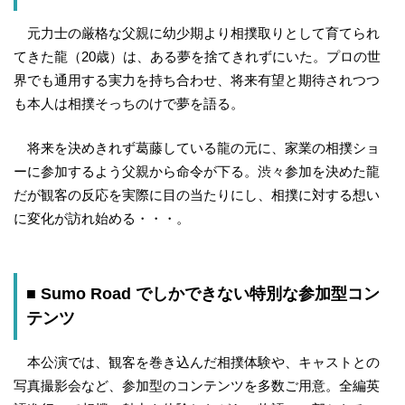
元力士の厳格な父親に幼少期より相撲取りとして育てられ
てきた龍（20歳）は、ある夢を捨てきれずにいた。プロの世
界でも通用する実力を持ち合わせ、将来有望と期待されつつ
も本人は相撲そっちのけで夢を語る。
将来を決めきれず葛藤している龍の元に、家業の相撲ショ
ーに参加するよう父親から命令が下る。渋々参加を決めた龍
だが観客の反応を実際に目の当たりにし、相撲に対する想い
に変化が訪れ始める・・・。
■ Sumo Road でしかできない特別な参加型コン
テンツ
本公演では、観客を巻き込んだ相撲体験や、キャストとの
写真撮影会など、参加型のコンテンツを多数ご用意。全編英