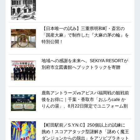
【日本唯一の試み】三重県明和町・斎宮の
「国産大麻」で制作した『大麻の茅の輪』を
特別公開！
地域への感謝を未来へ。SEKIYA RESORTが
別府市立図書館へブックトラックを寄贈
鹿島アントラーズvsアビスパ福岡戦の観戦前
後をお得に｜千葉・香取市「おふろcafé か
りんの湯」、8月22日限定でユニフォーム割
【町田駅前／S.Y.N.C】250個以上の試練に
挑め！スコアアタック型謎解き「謎めく魔王
ダンジョンからの脱出」をアソビプラネット