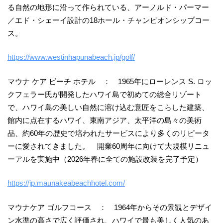
る自然の地形に沿って作られている、アーノルド・パーマー
／エド・シェーイ設計の18ホール・チャンピオンシップコー
ス。
https://www.westinhapunabeach.jp/golf/
マウナ ケア ビーチ ホテル ： 1965年にローレンス S. ロッ
クフェラー氏が開発したハワイ島で初めての総合リゾート
で、ハワイ島の美しい自然に溶け込む意匠をこらした建築、
館内に点在するハワイ、東南アジア、太平洋の島々の美術
品、約60年の歴史で培われたサービスにより多くのリピータ
ーに愛されてきました。 開業60周年に向けて大規模リニュ
ーアルを実施中（2026年春に全ての施設改装を完了予定）
https://jp.maunakeabeachhotel.com/
マウナケア ゴルフコース ： 1964年からその景観とデザイ
ン水準の高さで広く評価され、ハワイで最も美しく人気のあ