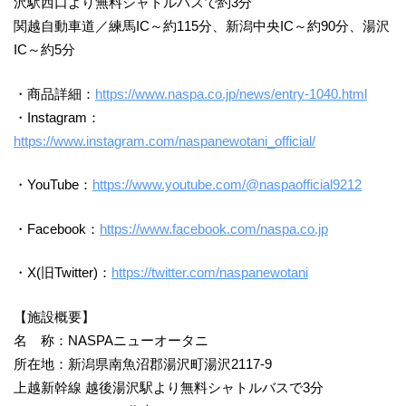
沢駅西口より無料シャトルバスで約3分
関越自動車道／練馬IC～約115分、新潟中央IC～約90分、湯沢
IC～約5分
・商品詳細：
https://www.naspa.co.jp/news/entry-1040.html
・Instagram：
https://www.instagram.com/naspanewotani_official/
・YouTube：
https://www.youtube.com/@naspaofficial9212
・Facebook：
https://www.facebook.com/naspa.co.jp
・X(旧Twitter)：
https://twitter.com/naspanewotani
【施設概要】
名 称：NASPAニューオータニ
所在地：新潟県南魚沼郡湯沢町湯沢2117-9
上越新幹線 越後湯沢駅より無料シャトルバスで3分