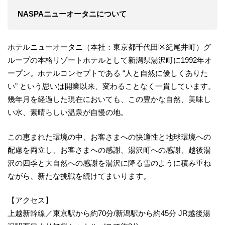
NASPAニューオータニについて
ホテルニューオータニ（本社：東京都千代田区紀尾井町）グ
ループの本格リゾートホテルとして新潟県湯沢町に1992年オ
ープン。ホテルコンセプトである “人と自然に優しくありた
い” という思いは開業以来、変わることなく一貫しています。
幾年月を経過した現在においても、この豊かな自然、美味し
い水、素晴らしい温泉が自慢の地。
この恵まれた環境の中、お客さまへの快適性と地球環境への
配慮を両立し、お客さまへの感謝、湯沢町への感謝、越後湯
沢の四季と大自然への感謝を湯沢に降る雪のように積み重ね
ながら、新たな挑戦を続けてまいります。
【アクセス】
上越新幹線／東京駅から約70分/新潟駅から約45分 JR越後湯