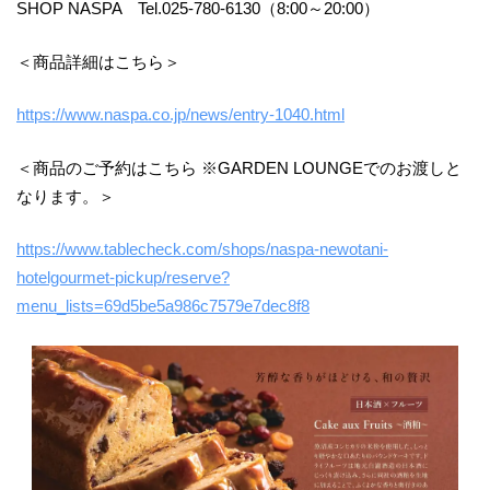
SHOP NASPA Tel.025-780-6130（8:00～20:00）
＜商品詳細はこちら＞
https://www.naspa.co.jp/news/entry-1040.html
＜商品のご予約はこちら ※GARDEN LOUNGEでのお渡しと
なります。＞
https://www.tablecheck.com/shops/naspa-newotani-
hotelgourmet-pickup/reserve?
menu_lists=69d5be5a986c7579e7dec8f8