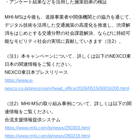
・アンケート結果などを活用した施策効果の検証
MHI-MSは今後も、道路事業者や関係機関との協力を通じて、
デジタル技術を活用した交通施策の高度化を推進し、渋滞解
消をはじめとする交通分野の社会課題解決、ならびに持続可
能なモビリティ社会の実現に貢献していきます（注2）。
（注1）本キャンペーンについて、詳しくは以下のNEXCO東
日本の関連情報をご覧ください。
NEXCO東日本プレスリリース
https://www.e-
nexco.co.jp/pressroom/head_office/2026/0515/00016200.html
（注2）MHI-MSの取り組み事例について、詳しくは以下の関
連情報をご覧ください。
合流支援情報提供システム
https://www.mhi.com/jp/news/250303.html
https://www.mhi.com/jp/news/260218.html