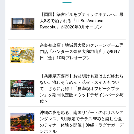
【両国】築古ビルをブティックホテルへ。最
大8名で泊まれる『illi Sui Asakusa-
Ryogoku』が2026年9月オープン
奈良初出店！地域最大級のクレーンゲーム専
門店「ハンターズ奈良大和郡山店」が8月7
日（金）10時プレオープン
【兵庫県宍粟市】お盆明けも夏はまだ終わら
ない。流しそうめん・花火・スイカもつい
て、さらにお得！「夏満喫オフピークプラ
ン」を期間限定販＜ウッドデザインパーク与
位＞
沖縄の夜を彩る、南国リゾートのポリネシア
ンダンス。8月限定でテラスBBQと楽しむ夏
のディナー体験を開催｜沖縄・ラグナガーデ
ンホテル