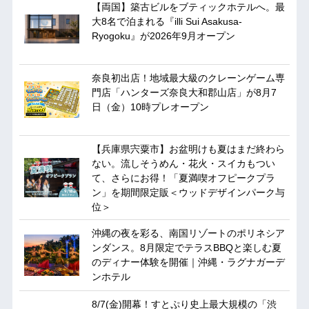
【両国】築古ビルをブティックホテルへ。最
大8名で泊まれる『illi Sui Asakusa-
Ryogoku』が2026年9月オープン
奈良初出店！地域最大級のクレーンゲーム専
門店「ハンターズ奈良大和郡山店」が8月7
日（金）10時プレオープン
【兵庫県宍粟市】お盆明けも夏はまだ終わら
ない。流しそうめん・花火・スイカもつい
て、さらにお得！「夏満喫オフピークプラ
ン」を期間限定販＜ウッドデザインパーク与
位＞
沖縄の夜を彩る、南国リゾートのポリネシア
ンダンス。8月限定でテラスBBQと楽しむ夏
のディナー体験を開催｜沖縄・ラグナガーデ
ンホテル
8/7(金)開幕！すとぷり史上最大規模の「渋