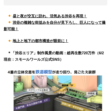
昼と夜が交互に訪れ、活気ある渋谷を再現！
渋谷の複雑な街並みを自分が見下ろし、巨人になって撮
影可能！
地上と地下の都市構造が眼前に！
＊「渋谷エリア」制作風景の動画：総再生数720万件（6/2
現在：スモールワールズ公式SNS）