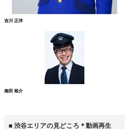
吉川 正洋
南田 裕介
■
渋谷エリアの見どころ＊動画再生