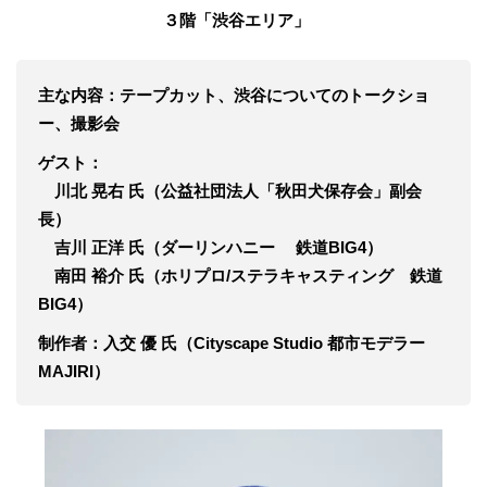
３階「渋谷エリア」
主な内容：テープカット、渋谷についてのトークショ
ー、撮影会
ゲスト：
川北 晃右 氏（公益社団法人「秋田犬保存会」副会
長）
吉川 正洋 氏（ダーリンハニー 鉄道BIG4）
南田 裕介 氏（ホリプロ/ステラキャスティング 鉄道
BIG4）
制作者：入交 優 氏（Cityscape Studio 都市モデラー
MAJIRI）