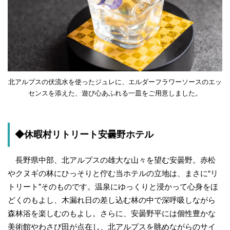
北アルプスの伏流水を使ったジュレに、エルダーフラワーソースのエッ
センスを添えた、遊び心あふれる一皿をご用意しました。
◆休暇村リトリート安曇野ホテル
長野県中部、北アルプスの雄大な山々を望む安曇野。赤松
やクヌギの林にひっそりと佇む当ホテルの立地は、まさに“リ
トリート”そのものです。温泉にゆっくりと浸かって心身をほ
どくのもよし、木漏れ日の差し込む林の中で深呼吸しながら
森林浴を楽しむのもよし。さらに、安曇野平には個性豊かな
美術館やわさび田が点在し、北アルプスを眺めながらのサイ