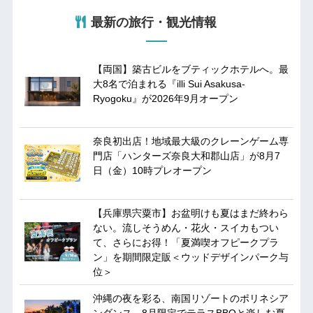
最新の旅行・観光情報
【両国】築古ビルをブティックホテルへ。最
大8名で泊まれる『illi Sui Asakusa-
Ryogoku』が2026年9月オープン
奈良初出店！地域最大級のクレーンゲーム専
門店「ハンターズ奈良大和郡山店」が8月7
日（金）10時プレオープン
【兵庫県宍粟市】お盆明けも夏はまだ終わら
ない。流しそうめん・花火・スイカもつい
て、さらにお得！「夏満喫オフピークプラ
ン」を期間限定販＜ウッドデザインパーク与
位＞
沖縄の夜を彩る、南国リゾートのポリネシア
ンダンス。8月限定でテラスBBQと楽しむ夏