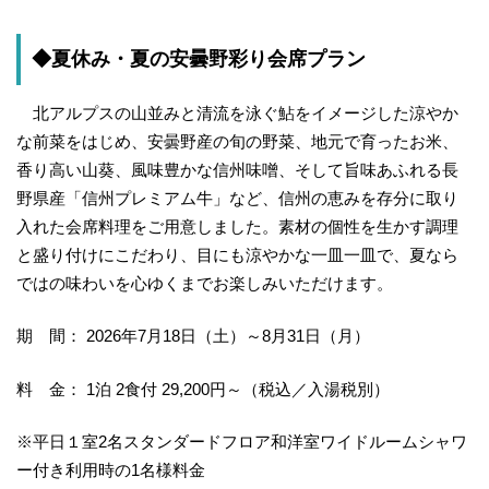
◆夏休み・夏の安曇野彩り会席プラン
北アルプスの山並みと清流を泳ぐ鮎をイメージした涼やか
な前菜をはじめ、安曇野産の旬の野菜、地元で育ったお米、
香り高い山葵、風味豊かな信州味噌、そして旨味あふれる長
野県産「信州プレミアム牛」など、信州の恵みを存分に取り
入れた会席料理をご用意しました。素材の個性を生かす調理
と盛り付けにこだわり、目にも涼やかな一皿一皿で、夏なら
ではの味わいを心ゆくまでお楽しみいただけます。
期 間： 2026年7月18日（土）～8月31日（月）
料 金： 1泊 2食付 29,200円～（税込／入湯税別）
※平日１室2名スタンダードフロア和洋室ワイドルームシャワ
ー付き利用時の1名様料金