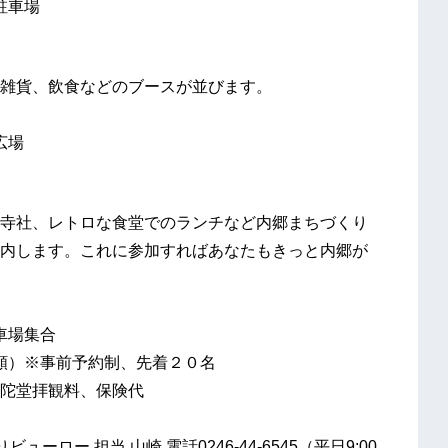
駐車場
雑貨、飲食などのブースが並びます。
広場
寺社、レトロな食堂でのランチなど内郷まちづくり
内します。これに参加すればあなたもきっと内郷が
車場集合
額）※事前予約制、先着２０名
陀堂拝観料、保険代
ー 担当 山崎 電話0246-44-6545（平日9:00