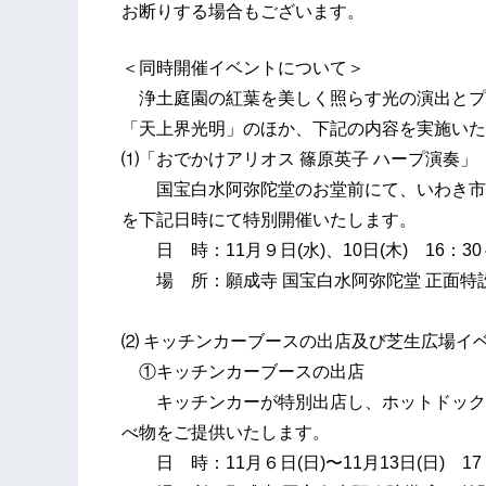
お断りする場合もございます。
＜同時開催イベントについて＞
浄土庭園の紅葉を美しく照らす光の演出とプ
「天上界光明」のほか、下記の内容を実施いた
⑴「おでかけアリオス 篠原英子 ハープ演奏」
国宝白水阿弥陀堂のお堂前にて、いわき市出
を下記日時にて特別開催いたします。
日 時：11月９日(水)、10日(木) 16：30～
場 所：願成寺 国宝白水阿弥陀堂 正面特
⑵ キッチンカーブースの出店及び芝生広場イ
①キッチンカーブースの出店
キッチンカーが特別出店し、ホットドックや
べ物をご提供いたします。
日 時：11月６日(日)〜11月13日(日) 17：