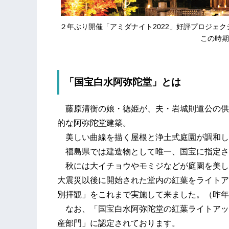
２年ぶり開催「アミダナイト2022」好評プロジェ
この時期
「国宝白水阿弥陀堂」とは
藤原清衡の娘・徳姫が、夫・岩城則道公の供
的な阿弥陀堂建築。
美しい曲線を描く屋根と浄土式庭園が調和し
福島県では建造物として唯一、国宝に指定さ
秋には大イチョウやモミジなどが庭園を美し
大震災以後に開始された堂内の紅葉をライトア
別拝観」をこれまで実施して来ました。（昨年
なお、「国宝白水阿弥陀堂の紅葉ライトアッ
産部門」に認定されております。