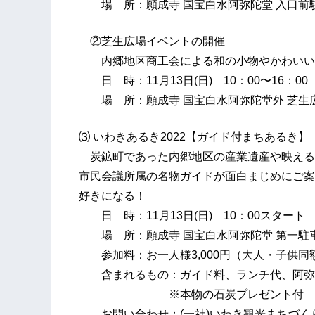
場 所：願成寺 国宝白水阿弥陀堂 入口前
②芝生広場イベントの開催
内郷地区商工会による和の小物やかわいい
日 時：11月13日(日) 10：00〜16：00
場 所：願成寺 国宝白水阿弥陀堂外 芝生
⑶ いわきあるき2022【ガイド付まちあるき】
炭鉱町であった内郷地区の産業遺産や映える
市民会議所属の名物ガイドが面白まじめにご案
好きになる！
日 時：11月13日(日) 10：00スタート
場 所：願成寺 国宝白水阿弥陀堂 第一駐
参加料：お一人様3,000円（大人・子供同
含まれるもの：ガイド料、ランチ代、阿弥
※本物の石炭プレゼント付
お問い合わせ：(一社)いわき観光まちづくりビューロ