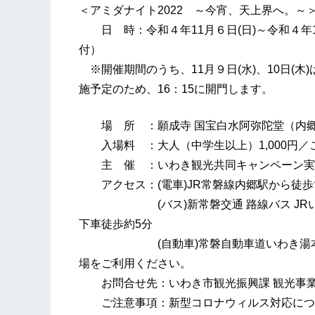
＜アミダナイト2022 ～今宵、天上界へ。～
日 時：令和４年11月６日(日)～令和４年11月1
付）
※開催期間のうち、11月９日(水)、10日(木
施予定のため、16：15に開門します。
場 所 ：願成寺 国宝白水阿弥陀堂（内
入場料 ：大人（中学生以上）1,000円／こ
主 催 ：いわき観光共同キャンペーン実
アクセス：(電車)JR常磐線内郷駅から徒歩
(バス)新常磐交通 路線バス JRいわ
下車徒歩約5分
(自動車)常磐自動車道いわき湯本ICよ
場をご利用ください。
お問合せ先：いわき市観光振興課 観光事業係 電話0
ご注意事項：新型コロナウィルス対応につき