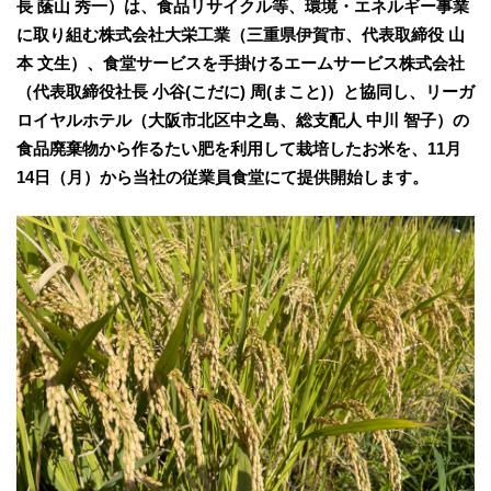
長 䕃山 秀一）は、食品リサイクル等、環境・エネルギー事業
に取り組む株式会社大栄工業（三重県伊賀市、代表取締役 山
本 文生）、食堂サービスを手掛けるエームサービス株式会社
（代表取締役社長 小谷(こだに) 周(まこと)）と協同し、リーガ
ロイヤルホテル（大阪市北区中之島、総支配人 中川 智子）の
食品廃棄物から作るたい肥を利用して栽培したお米を、11月
14日（月）から当社の従業員食堂にて提供開始します。