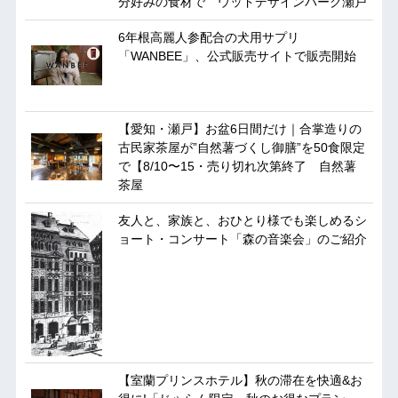
分好みの食材で ウッドデザインパーク瀬戸
6年根高麗人参配合の犬用サプリ
「WANBEE」、公式販売サイトで販売開始
【愛知・瀬戸】お盆6日間だけ｜合掌造りの
古民家茶屋が”自然薯づくし御膳”を50食限定
で【8/10〜15・売り切れ次第終了 自然薯
茶屋
友人と、家族と、おひとり様でも楽しめるシ
ョート・コンサート「森の音楽会」のご紹介
【室蘭プリンスホテル】秋の滞在を快適&お