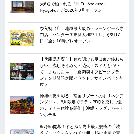
大8名で泊まれる『illi Sui Asakusa-
Ryogoku』が2026年9月オープン
奈良初出店！地域最大級のクレーンゲーム専
門店「ハンターズ奈良大和郡山店」が8月7
日（金）10時プレオープン
【兵庫県宍粟市】お盆明けも夏はまだ終わら
ない。流しそうめん・花火・スイカもつい
て、さらにお得！「夏満喫オフピークプラ
ン」を期間限定販＜ウッドデザインパーク与
位＞
沖縄の夜を彩る、南国リゾートのポリネシア
ンダンス。8月限定でテラスBBQと楽しむ夏
のディナー体験を開催｜沖縄・ラグナガーデ
ンホテル
8/7(金)開幕！すとぷり史上最大規模の「渋
谷ジャック」をすべて公開！16の企画で電