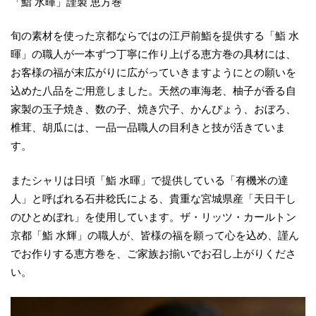
「鮨 水暉」謹製 恵方巻
旬の素材を使った京都ならではの江戸前鮨を提供する「鮨 水
暉」の職人が一本ずつ丁寧に作り上げる恵方巻の具材には、
お客様の福が末広がりに広がっていきますようにとの願いを
込めた八品をご用意しました。天然の車海老、柚子が香る自
家製の玉子焼き、数の子、焼き穴子、かんぴょう、おぼろ、
椎茸、胡瓜には、一品一品職人の目利きと技が活きていま
す。
またシャリは日頃「鮨 水暉」で提供している「有機米の達
人」と呼ばれる石井稔氏による、貴重な宮城県産「天日干し
のひとめぼれ」を使用しています。ザ・リッツ・カールトン
京都「鮨 水輝」の職人が、皆様の福を願って心を込め、謹ん
でお作りする恵方巻を、ご家族お揃いでお召し上がりくださ
い。