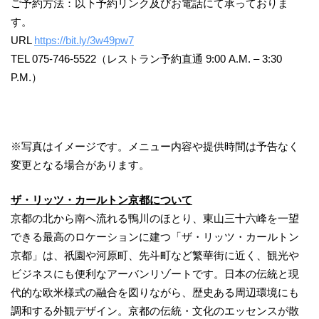
ご予約方法：以下予約リンク及びお電話にて承っておりま
す。
URL
https://bit.ly/3w49pw7
TEL 075-746-5522（レストラン予約直通 9:00 A.M. – 3:30
P.M.）
※写真はイメージです。メニュー内容や提供時間は予告なく
変更となる場合があります。
ザ・リッツ・カールトン京都について
京都の北から南へ流れる鴨川のほとり、東山三十六峰を一望
できる最高のロケーションに建つ「ザ・リッツ・カールトン
京都」は、祇園や河原町、先斗町など繁華街に近く、観光や
ビジネスにも便利なアーバンリゾートです。日本の伝統と現
代的な欧米様式の融合を図りながら、歴史ある周辺環境にも
調和する外観デザイン。京都の伝統・文化のエッセンスが散