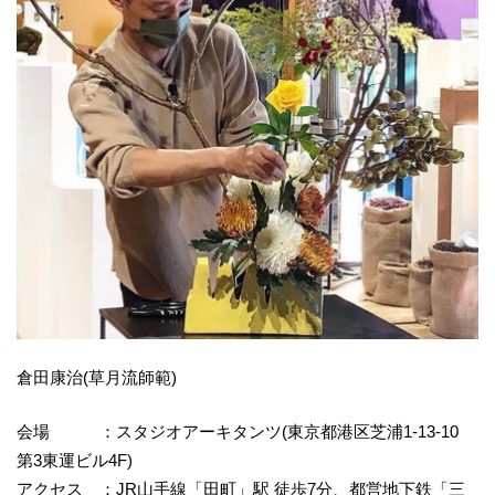
倉田康治(草月流師範)
会場 ：スタジオアーキタンツ(東京都港区芝浦1-13-10
第3東運ビル4F)
アクセス ：JR山手線「田町」駅 徒歩7分、都営地下鉄「三