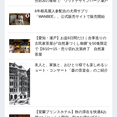
分好みの食材で ウッドデザインパーク瀬戸
6年根高麗人参配合の犬用サプリ
「WANBEE」、公式販売サイトで販売開始
【愛知・瀬戸】お盆6日間だけ｜合掌造りの
古民家茶屋が”自然薯づくし御膳”を50食限定
で【8/10〜15・売り切れ次第終了 自然薯
茶屋
友人と、家族と、おひとり様でも楽しめるシ
ョート・コンサート「森の音楽会」のご紹介
【室蘭プリンスホテル】秋の滞在を快適&お