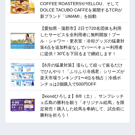
COFFEE ROASTERSやYELLOU、そして
DOLCE TACUBO CAFFEを展開するTCRが
新ブランド「UMAMI」を始動
【愛知県・蒲郡市】2日で720名団体も利用
したサービスを全利用者に無料開放！プー
ル・シャワー・更衣室・冷却グッズの猛暑対
策4点を追加料金なしでバーベキュー利用者
に提供！30℃を下回るまで継続します！
【8月の猛暑対策】濡らして絞って振るだけ
でひんやり！「ふりふり冷感君」シリーズが
楽天市場ランキング1〜4位を独占｜冷感ポ
ンチョは2個購入で500円OFF
【kiondひろしま】8/8（土）、サンフレッチ
ェ広島の勝利を願う「オリジナル絵馬」を限
定発売！購入した絵馬を奉納して、試合前に
勝利を祈ろう！