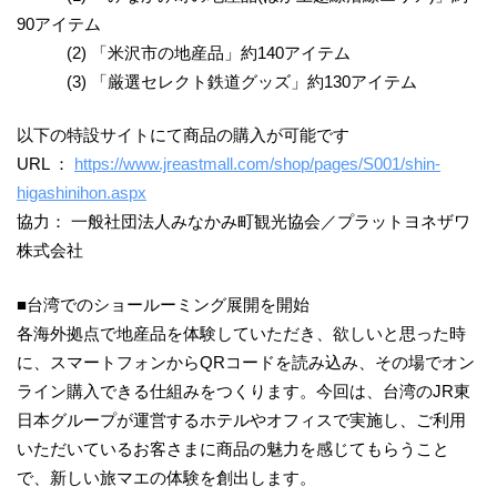
90アイテム
(2) 「米沢市の地産品」約140アイテム
(3) 「厳選セレクト鉄道グッズ」約130アイテム
以下の特設サイトにて商品の購入が可能です
URL ：
https://www.jreastmall.com/shop/pages/S001/shin-
higashinihon.aspx
協力： 一般社団法人みなかみ町観光協会／プラットヨネザワ
株式会社
■台湾でのショールーミング展開を開始
各海外拠点で地産品を体験していただき、欲しいと思った時
に、スマートフォンからQRコードを読み込み、その場でオン
ライン購入できる仕組みをつくります。今回は、台湾のJR東
日本グループが運営するホテルやオフィスで実施し、ご利用
いただいているお客さまに商品の魅力を感じてもらうこと
で、新しい旅マエの体験を創出します。