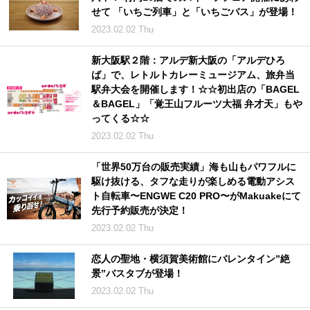
せて 「いちご列車」と「いちごバス」が登場！
2023.02.02 Thu
新大阪駅２階：アルデ新大阪の「アルデひろ
ば」で、レトルトカレーミュージアム、旅弁当
駅弁大会を開催します！☆☆初出店の「BAGEL
＆BAGEL」「覚王山フルーツ大福 弁才天」もや
ってくる☆☆
2023.02.02 Thu
「世界50万台の販売実績」海も山もパワフルに
駆け抜ける、タフな走りが楽しめる電動アシス
ト自転車〜ENGWE C20 PRO〜がMakuakeにて
先行予約販売が決定！
2023.02.02 Thu
恋人の聖地・横須賀美術館にバレンタイン”絶
景”バスタブが登場！
2023.02.02 Thu