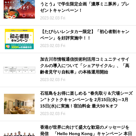
うとう』で学生限定企画「濃厚ミニ豚丼」プレ
ゼントキャンペーン！
2023.02.03 Fri
【たびらいレンタカー限定】「初心者割キャン
ペーン」を好評実施中！！
2023.02.03 Fri
加古川市情報通信技術利活用コミュニティサイ
クルの導入について「シェアサイクル」、「高
齢者見守り自転車」の本格運用開始
2023.02.03 Fri
石垣島をお得に楽しめる “春先取り＆穴場シーズ
ン”トクトクキャンペーンを 2月15日(水)～3月
15日(水)に実施！宿泊料金 最大50％オフ
2023.02.03 Fri
香港が世界に向けて盛大な歓迎のメッセージを
発信 「Hello Hong Kong」キャンペーン 本日