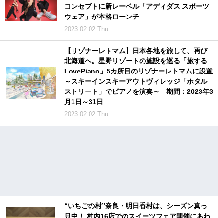
コンセプトに新レーベル「アディダス スポーツ
ウェア」が本格ローンチ
2023.02.02 Thu
【リゾナーレトマム】日本各地を旅して、再び
北海道へ。星野リゾートの施設を巡る「旅する
LovePiano」5カ所目のリゾナーレトマムに設置
～スキーインスキーアウトヴィレッジ「ホタル
ストリート」でピアノを演奏～｜期間：2023年3
月1日～31日
2023.02.02 Thu
“いちごの村”奈良・明日香村は、シーズン真っ
只中！ 村内16店でのスイーツフェア開催にあわ