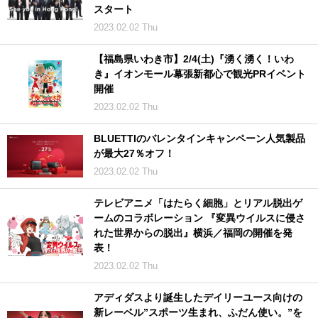
スタート
2023.02.02 Thu
【福島県いわき市】2/4(土)『湧く湧く！いわ
き』イオンモール幕張新都心で観光PRイベント
開催
2023.02.02 Thu
BLUETTIのバレンタインキャンペーン人気製品
が最大27％オフ！
2023.02.02 Thu
テレビアニメ「はたらく細胞」とリアル脱出ゲ
ームのコラボレーション 『変異ウイルスに侵さ
れた世界からの脱出』横浜／福岡の開催を発
表！
2023.02.02 Thu
アディダスより誕生したデイリーユース向けの
新レーベル”スポーツ生まれ、ふだん使い。”を