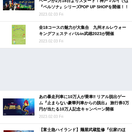
ペーンが2月18日よりスタート！神戸マルイでは
『ペルソナ』シリーズPOP UP SHOPを開催！！
2023.02.03 Fri
全18コースの魅力が大集合 九州オルレウォー
キングフェスティバルin武雄2023が開催
2023.02.03 Fri
あの暴走列車に10万人が乗車‼ リアル脱出ゲー
ム『止まらない豪華列車からの脱出』 旅行券3万
円が当たる10万人記念キャンペーン開催
2023.02.03 Fri
【富士急ハイランド】麺屋武蔵監修『伝家のほ